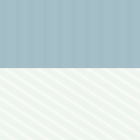
川﨑いづみ
脚本