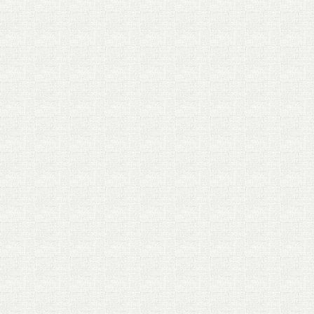
開。 “言いたくても言えない切なさ”“素直にな
れない心の詰まり”を音楽に昇華し、青春期と
いう多感な季節の揺らぎをポップに描く。『ガ
ールズブルー』第一弾として発表した楽曲「青
春なんていらないわ」はYouTubeにて1,400万回
再生を記録。 物語の世界観を表現したワンマン
ライブは人気を集め、2020年1月に開催した自
身最大規模となる豊洲PITでのワンマンライブ
のチケットは即日SOLD OUTに。2024年3月、
東京・大阪、そして初の海外単独公演となる上
海・広州を含めたワンマンライブツアー 三月の
パンタシア LIVE 2024「ブルーアワーを飛び越
えて」を開催中。 繊細で青々しい音楽表現は、
10代～20代を中心に様々な世代のリスナーへの