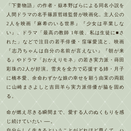
「下妻物語」の作者・嶽本野ばらによる同名小説を
人間ドラマの名手篠原哲雄監督が映画化。主人公の
2人を映画『麻希のいる世界』『少女は卒業しな
い』、ドラマ「最高の教師 1年後、私は生徒に■さ
れた」などで注目の若手俳優・窪塚愛流と、映画
『志乃ちゃんは自分の名前が言えない』『朝が来
る』やドラマ「おかえりモネ」の若き実力派・蒔田
彩珠の2人が好演。雪夫を全力で応援する姉・月子
に橋本愛、余命わずかな娘の幸せを願う由茉の両親
に山崎まさよしと吉田羊ら実力派俳優が脇を固め
る。
命が燃え尽きる瞬間まで、愛する人のぬくもりを感
じ続けていたい
──
。
自分らしく生きるということがどれほど尊くて、ハ