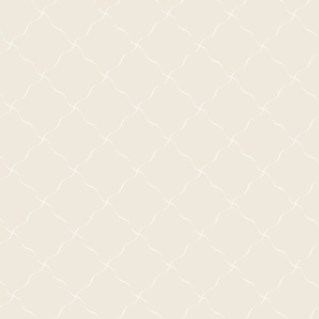
蒔田彩珠
山岸由茉