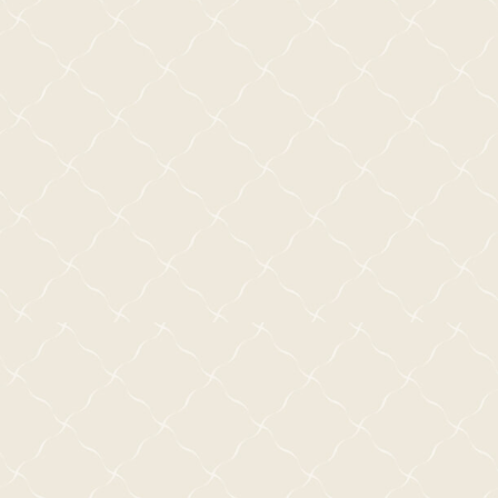
山崎まさよし
山岸英生
吉田羊
山岸莉与